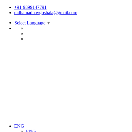
+91-9899147791
radhamadhavgoshala@gmail.com
Select Language
▼
ENG
ENG