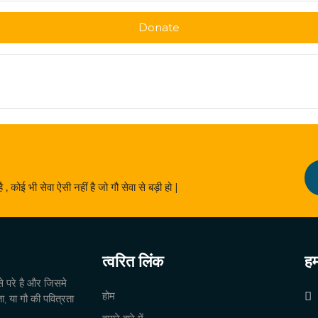
Donate
 है , कोई भी सेवा ऐसी नहीं है जो गौ सेवा से बड़ी हो |
त्वरित लिंक
हम
से परे है और जिसमे
होम
ता, या गौ की पवित्रता