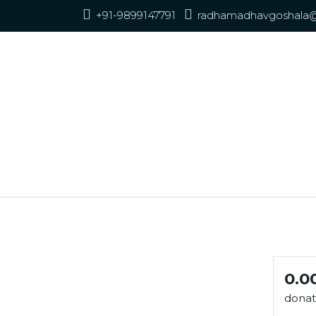
+91-9899147791
radhamadhavgoshala
गौमाता का 1 वर्ष सेवा
0.0
dona